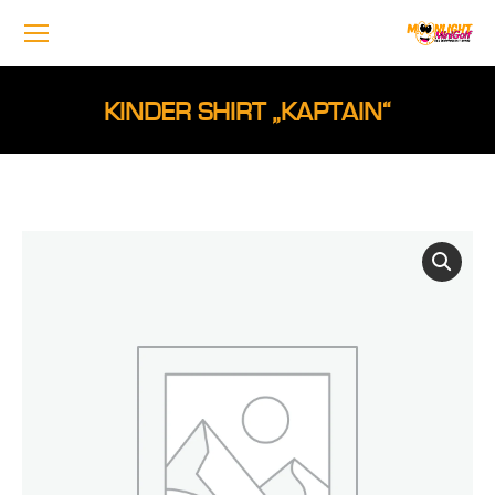
KINDER SHIRT „KAPTAIN“