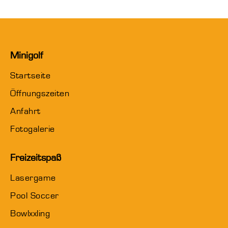
auf.
gewählt
auf
Die
werden
der
Optionen
Produktseite
Minigolf
können
gewählt
Startseite
auf
werden
Öffnungszeiten
der
Anfahrt
Produktseite
Fotogalerie
gewählt
Freizeitspaß
werden
Lasergame
Pool Soccer
Bowlxxling