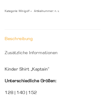
Shirt
„Kaptain“
Kategorie:
Minigolf
Artikelnummer:
n. v.
Menge
Beschreibung
Zusätzliche Informationen
Kinder Shirt „Kaptain“
Unterschiedliche Größen:
128 | 140 | 152