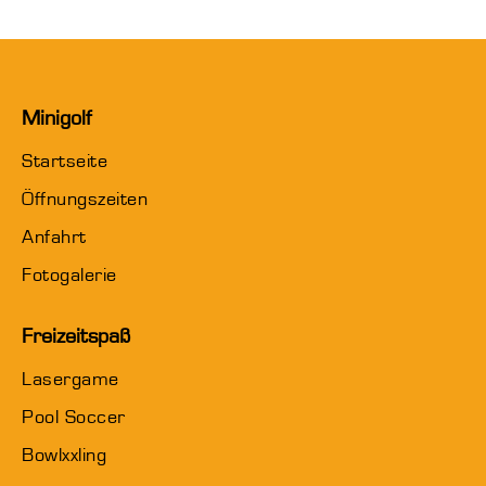
auf.
gewählt
auf
Die
werden
der
Optionen
Produktseite
Minigolf
können
gewählt
Startseite
auf
werden
Öffnungszeiten
der
Anfahrt
Produktseite
Fotogalerie
gewählt
Freizeitspaß
werden
Lasergame
Pool Soccer
Bowlxxling