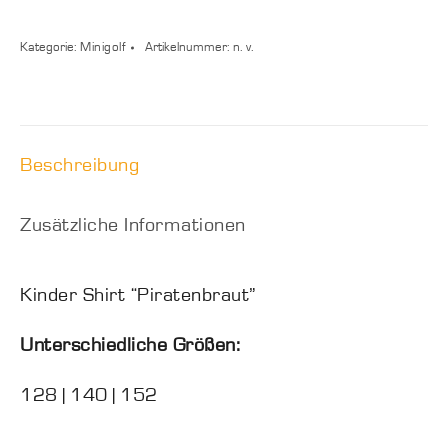
Shirt
“Piratenbraut”
Kategorie:
Minigolf
Artikelnummer:
n. v.
Menge
Beschreibung
Zusätzliche Informationen
Kinder Shirt “Piratenbraut”
Unterschiedliche Größen:
128 | 140 | 152