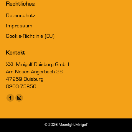
Rechtliches:
Datenschutz
Impressum
Cookie-Richtlinie (EU)
Kontakt
XXL Minigolf Duisburg GmbH
Am Neuen Angerbach 28
47259 Duisburg
0203-75850
Finden Sie uns auf:
Facebook
Instagram
page
page
opens
opens
in
in
© 2026 Moonlight Minigolf
new
new