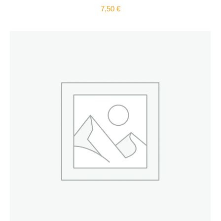
7,50
€